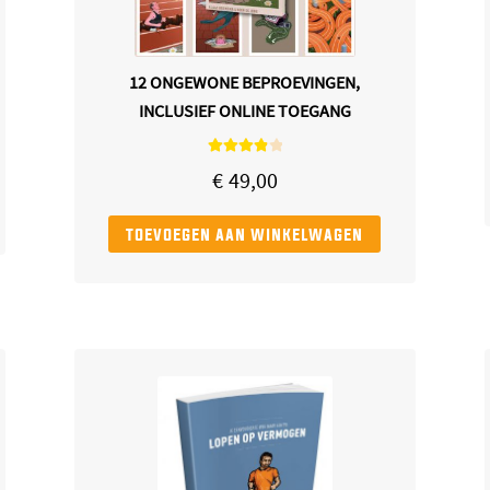
12 ONGEWONE BEPROEVINGEN,
INCLUSIEF ONLINE TOEGANG
Gewaardee
€
49,00
rd
4.00
uit
5
toevoegen aan winkelwagen