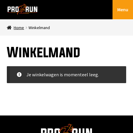
Ga
Ga
Menu
door
naar
naar
de
navigatie
inhoud
Home
Winkelmand
stryd
Winkelmand
coros
trainingsschema’s
Je winkelwagen is momenteel leeg.
boeken
mijn account