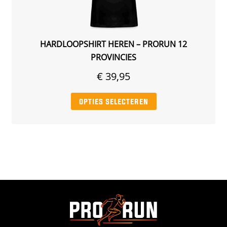
productpagina
HARDLOOPSHIRT HEREN – PRORUN 12
PROVINCIES
€
39,95
Dit
opties selecteren
product
heeft
meerdere
variaties.
Deze
optie
kan
gekozen
worden
op