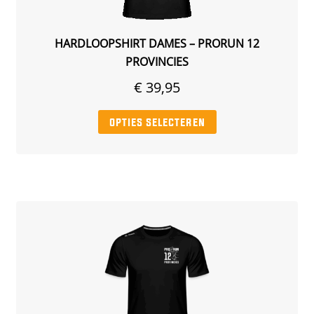
HARDLOOPSHIRT DAMES – PRORUN 12
PROVINCIES
€
39,95
Dit
opties selecteren
product
heeft
meerdere
variaties.
Deze
optie
kan
gekozen
worden
op
de