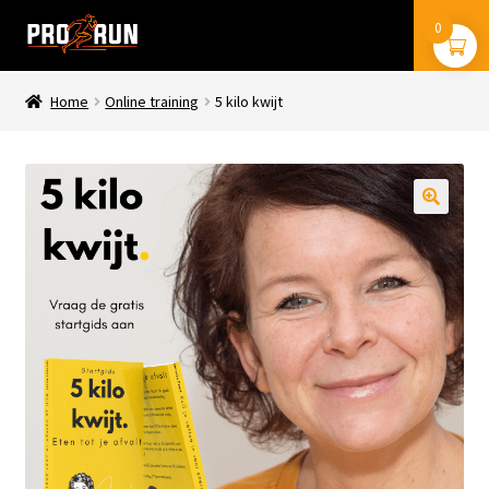
Ga
Ga
0
Menu
door
naar
naar
de
navigatie
inhoud
Home
Online training
5 kilo kwijt
stryd
coros
🔍
trainingsschema’s
boeken
mijn account