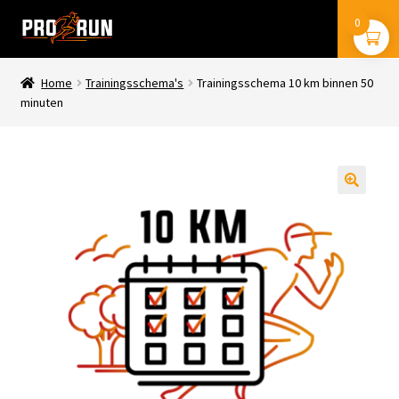
Ga
Ga
0
Menu
door
naar
naar
de
navigatie
inhoud
Home
Trainingsschema's
Trainingsschema 10 km binnen 50
stryd
minuten
coros
trainingsschema’s
🔍
boeken
mijn account