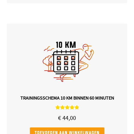
TRAININGSSCHEMA 10 KM BINNEN 60 MINUTEN
Gewaardeerd
€
44,00
5.00
uit 5
toevoegen aan winkelwagen