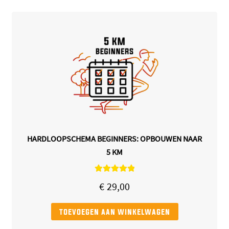
HARDLOOPSCHEMA BEGINNERS: OPBOUWEN NAAR
5 KM
Gewaardeerd
€
29,00
5.00
uit 5
toevoegen aan winkelwagen