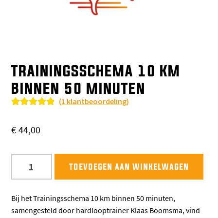
TRAININGSSCHEMA 10 KM
BINNEN 50 MINUTEN
(
1
klantbeoordeling)
Gewaardeerd
1
5.00
op 5
€
44,00
gebaseerd op
klant
Trainingsschema
waardering
toevoegen aan winkelwagen
10
km
binnen
Bij het Trainingsschema 10 km binnen 50 minuten,
50
samengesteld door hardlooptrainer Klaas Boomsma, vind