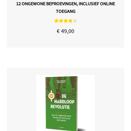
12 ONGEWONE BEPROEVINGEN, INCLUSIEF ONLINE
TOEGANG
Gewaardee
€
49,00
rd
4.00
uit
5