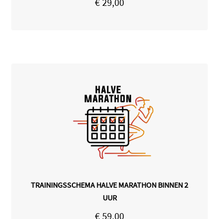
€
29,00
5.00
uit 5
TRAININGSSCHEMA HALVE MARATHON BINNEN 2
UUR
€
59,00