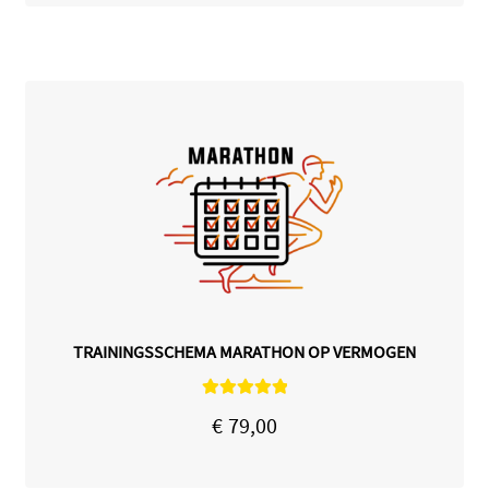
TRAININGSSCHEMA MARATHON OP VERMOGEN
Gewaardeerd
€
79,00
5.00
uit 5