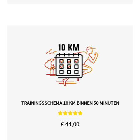
TRAININGSSCHEMA 10 KM BINNEN 50 MINUTEN
Gewaardeerd
€
44,00
5.00
uit 5