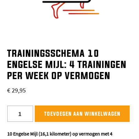
TRAININGSSCHEMA 10
ENGELSE MIJL: 4 TRAININGEN
PER WEEK OP VERMOGEN
€
29,95
Trainingsschema
toevoegen aan winkelwagen
10
Engelse
Mijl:
10 Engelse Mijl (16,1 kilometer)
op vermogen
met 4