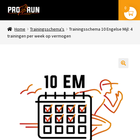
Ga
Ga
0
Menu
door
naar
naar
de
navigatie
inhoud
Home
Trainingsschema's
Trainingsschema 10 Engelse Mijl: 4
stryd
trainingen per week op vermogen
coros
trainingsschema’s
🔍
boeken
mijn account