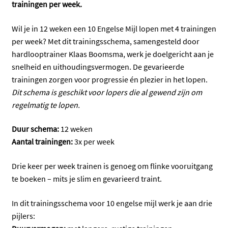
4
trainingen per week.
trainingen
per
Wil je in 12 weken een 10 Engelse Mijl lopen met 4 trainingen
week
per week? Met dit trainingsschema, samengesteld door
op
hardlooptrainer Klaas Boomsma, werk je doelgericht aan je
vermogen
snelheid en uithoudingsvermogen. De gevarieerde
aantal
trainingen zorgen voor progressie én plezier in het lopen.
Dit schema is geschikt voor lopers die al gewend zijn om
regelmatig te lopen.
Duur schema:
12 weken
Aantal trainingen:
3x per week
Drie keer per week trainen is genoeg om flinke vooruitgang
te boeken – mits je slim en gevarieerd traint.
In dit trainingsschema voor 10 engelse mijl werk je aan drie
pijlers: