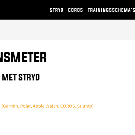
stryd
coros
trainingsschema’
nsmeter
 met Stryd
d (Garmin, Polar, Apple Watch, COROS, Suunto)