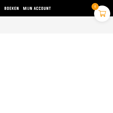
0
s
boeken
mijn account