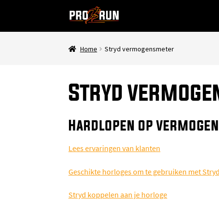
Ga
Ga
door
naar
naar
de
navigatie
inhoud
Home
Stryd vermogensmeter
Stryd vermoge
Hardlopen op vermogen
Lees ervaringen van klanten
Geschikte horloges om te gebruiken met Stry
Stryd koppelen aan je horloge