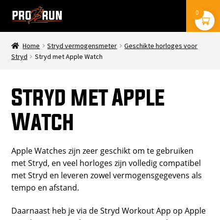
Ga
Ga
0
Menu
door
naar
naar
de
navigatie
inhoud
Home
Stryd vermogensmeter
Geschikte horloges voor
stryd
Stryd
Stryd met Apple Watch
coros
Stryd met Apple
trainingsschema’s
Watch
boeken
Apple Watches zijn zeer geschikt om te gebruiken
met Stryd, en veel horloges zijn volledig compatibel
mijn account
met Stryd en leveren zowel vermogensgegevens als
tempo en afstand.
Daarnaast heb je via de Stryd Workout App op Apple