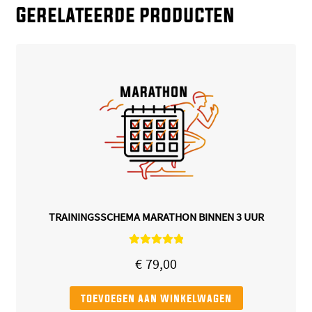
Gerelateerde producten
TRAININGSSCHEMA MARATHON BINNEN 3 UUR
Gewaardeerd
€
79,00
5.00
uit 5
toevoegen aan winkelwagen