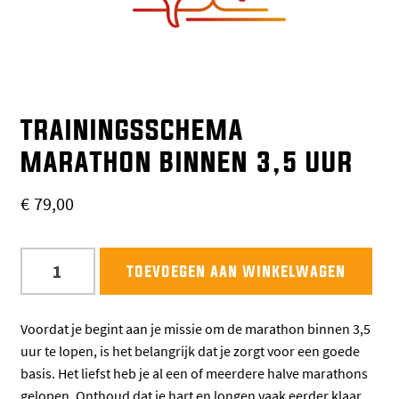
TRAININGSSCHEMA
MARATHON BINNEN 3,5 UUR
€
79,00
Trainingsschema
toevoegen aan winkelwagen
marathon
binnen
3,5
Voordat je begint aan je missie om de marathon binnen 3,5
uur
uur te lopen, is het belangrijk dat je zorgt voor een goede
aantal
basis. Het liefst heb je al een of meerdere halve marathons
gelopen. Onthoud dat je hart en longen vaak eerder klaar