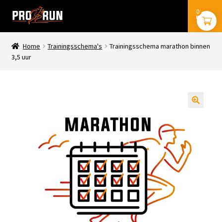
Ga
Ga
0
Menu
door
naar
naar
de
navigatie
inhoud
Home
Trainingsschema's
Trainingsschema marathon binnen
stryd
3,5 uur
coros
trainingsschema’s
🔍
boeken
mijn account