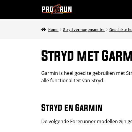
Ga
Ga
door
naar
naar
de
navigatie
inhoud
Home
Stryd vermogensmeter
Geschikte ho
Stryd met Garm
Garmin is heel goed te gebruiken met S
alle functionaliteit van Stryd.
Stryd en Garmin
De volgende Forerunner modellen zijn ge