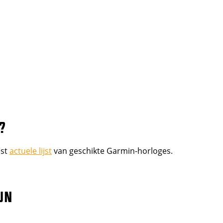
?
est
actuele lijst
van geschikte Garmin-horloges.
un